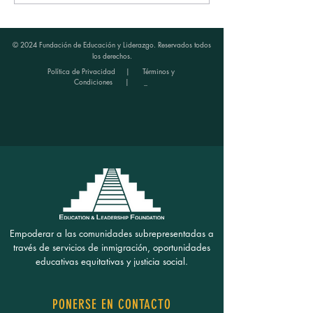
Comunidad:Surgiendo como
crear conexiones; y co
Líderes” Reúne a jóvenes de Fresno
experiencias
para el aprendizaje y la acción
© 2024 Fundación de Educación y Liderazgo. Reservados todos
los derechos.
Política de Privacidad
|
Términos y
Condiciones
| _
Empoderar a las comunidades subrepresentadas a
través de servicios de inmigración, oportunidades
educativas equitativas y justicia social.
PONERSE EN CONTACTO