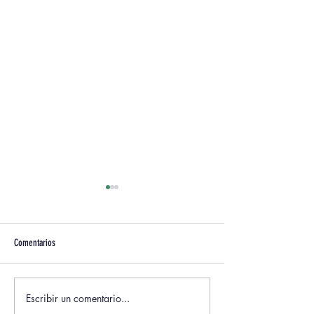
Comentarios
Escribir un comentario...
La cumbre “Con Raíces en la
Construir relaciones v