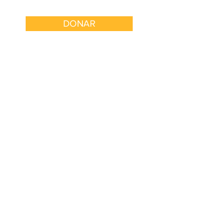
DONAR
 con Nosotros
Involucrarse