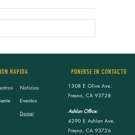
on Raíces en la
Construir relaciones va más allá 
urgiendo como Líderes”
conexiones; y compartir experienc
nes de Fresno para el
y la acción
ION RAPIDA
PONERSE EN CONTACTO
1308 E Olive Ave.
sotros
Noticias
Fresno, CA 93728
Gente
Eventos
Ashlan Office:
Donar
4290 E Ashlan Ave.
Fresno, CA 93726