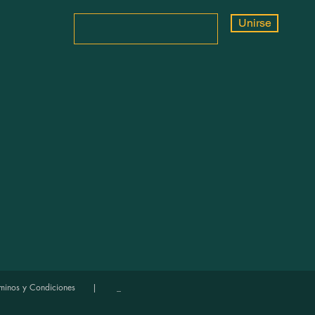
Unirse
minos y Condiciones
| _