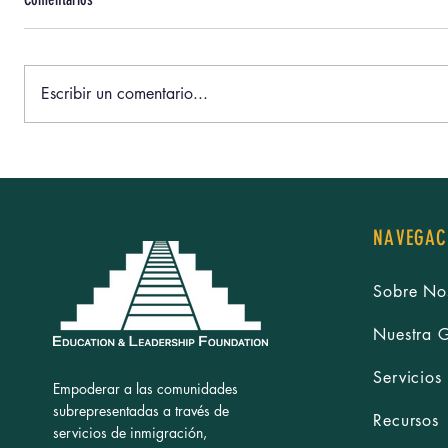
Escribir un comentario...
La exhibición “Humanizando Historias”
La cumbre “C
de la Dra. Lizbeth De La Cruz Santana
Comunidad:S
despierta conversaciones significativas
Reúne a jóve
sobre la frontera y la migración
aprendizaje 
NAVEGAC
Sobre No
Nuestra 
Servicios
Empoderar a las comunidades
subrepresentadas a través de
Recursos
servicios de inmigración,