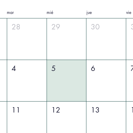
mar
mié
jue
vie
28
29
30
4
5
6
11
12
13