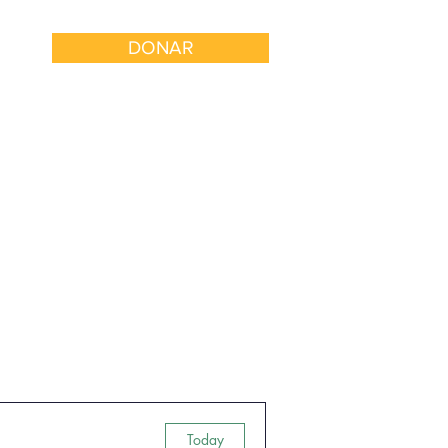
DONAR
 con Nosotros
Involucrarse
S
Today