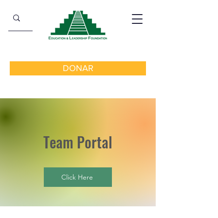
DONAR
Team Portal
Click Here