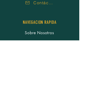
Contáctenos
NAVEGACION RAPIDA
Sobre Nosotros
Nuestra Gente
Servicios
Recursos
Carreras
Noticias
Eventos
Donar