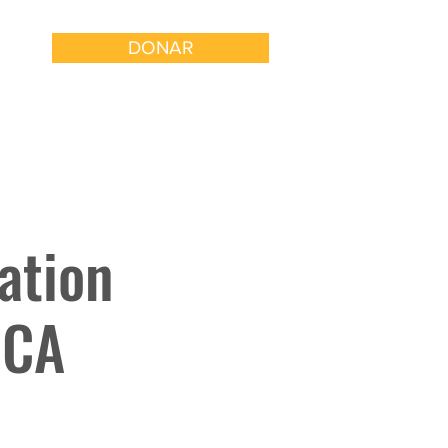
DONAR
 con Nosotros
Involucrarse
ation
 CA