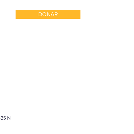
DONAR
 con Nosotros
Involucrarse
435 N