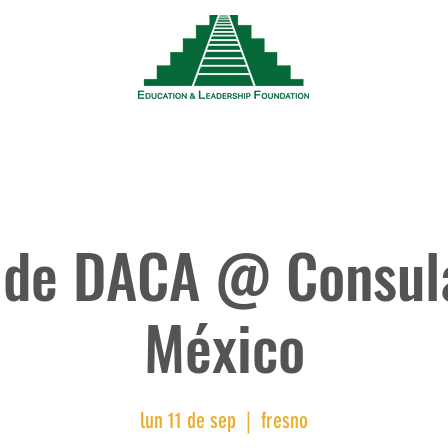
Noticias
Eventos
Recursos
Trabaja
 de DACA @ Consul
México
lun 11 de sep
  |  
fresno