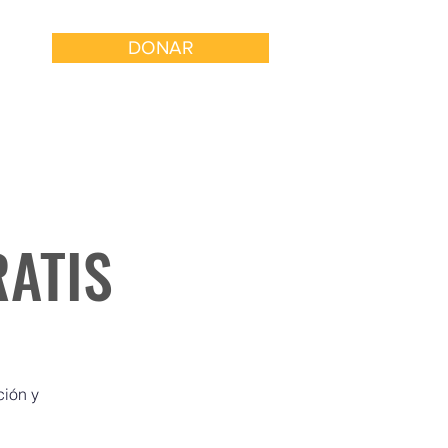
DONAR
 con Nosotros
Involucrarse
RATIS
ción y