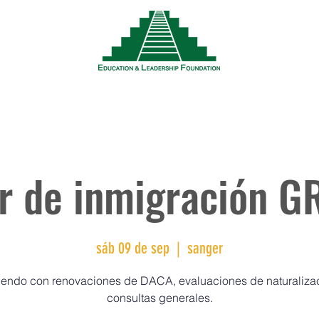
Noticias
Eventos
Recursos
Trabaja
er de inmigración G
sáb 09 de sep
  |  
sanger
iendo con renovaciones de DACA, evaluaciones de naturaliza
consultas generales.