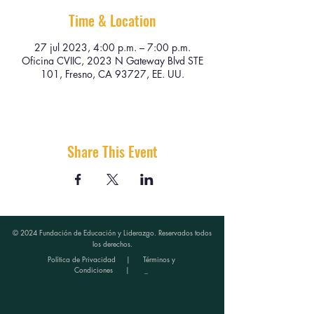
Time & Location
27 jul 2023, 4:00 p.m. – 7:00 p.m.
Oficina CVIIC, 2023 N Gateway Blvd STE
101, Fresno, CA 93727, EE. UU.
Share This Event
© 2024 Fundación de Educación y Liderazgo. Reservados todos
los derechos.
Política de Privacidad
|
Términos y
Condiciones
| _