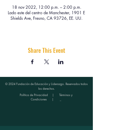
18 nov 2022, 12:00 p.m. – 2:00 p.m.
Lado este del centro de Manchester, 1901 E
Shields Ave, Fresno, CA 93726, EE. UU.
Share This Event
© 2024 Fundación de Educación y Liderazgo. Reservados todos
los derechos.
Política de Privacidad
|
Términos y
Condiciones
| _