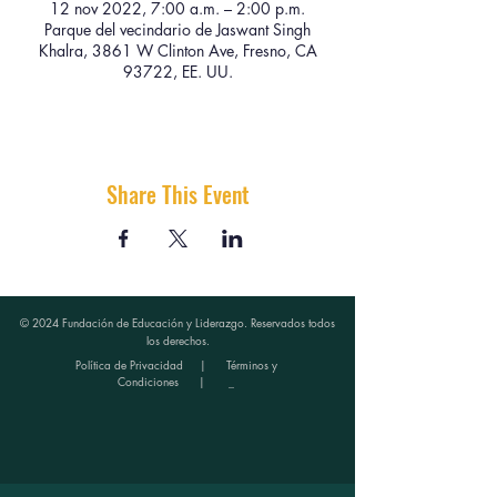
12 nov 2022, 7:00 a.m. – 2:00 p.m.
Parque del vecindario de Jaswant Singh
Khalra, 3861 W Clinton Ave, Fresno, CA
93722, EE. UU.
Share This Event
© 2024 Fundación de Educación y Liderazgo. Reservados todos
los derechos.
Política de Privacidad
|
Términos y
Condiciones
| _