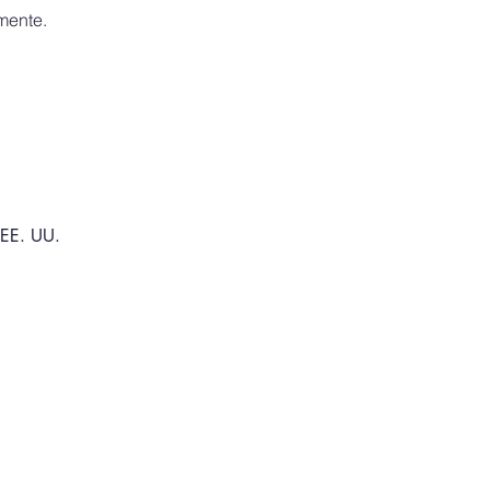
amente.
 EE. UU.